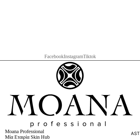
Facebook
Instagram
Tiktok
Moana Professional
AST
Μία Εταιρία Skin Hub