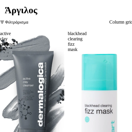
Άργιλος
Φιλτράρισμα
Column gri
active
blackhead
clay
clearing
cleanser
fizz
mask