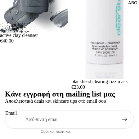
ABO
active clay cleanser
€40,00
Πολιτική απορρήτου
blackhead clearing fizz mask
Όροι παροχής υπηρεσιών
€23,00
Κάνε εγγραφή στη mailing list μας
Πολιτική επιστροφής χρημάτων
Αποκλειστικά deals και skincare tips στο email σου!
Πληροφορίες επικοινωνίας
Πολιτική αποστολής
Email
Νομική ειδοποίηση
Όροι και πολιτικές