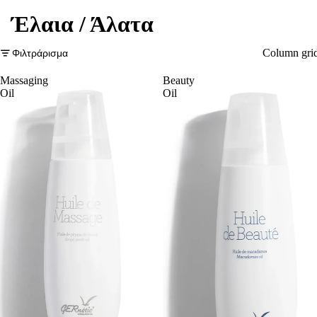
Έλαια / Άλατα
Φιλτράρισμα
Column gri
Massaging
Beauty
Oil
Oil