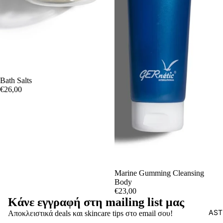
Bath Salts
€26,00
Marine Gumming Cleansing
Πολιτική απορρήτου
Body
Όροι παροχής υπηρεσιών
€23,00
Κάνε εγγραφή στη mailing list μας
Πολιτική επιστροφής χρημάτων
AST
Αποκλειστικά deals και skincare tips στο email σου!
Πληροφορίες επικοινωνίας