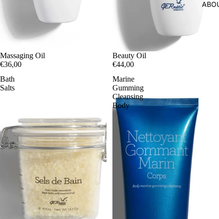
ABO
Massaging Oil
Beauty Oil
€36,00
€44,00
Bath
Marine
Salts
Gumming
Cleansing
Body