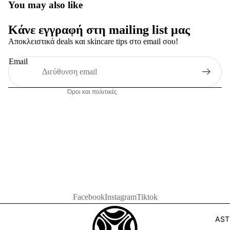
Πολιτική απορρήτου
You may also like
Όροι παροχής υπηρεσιών
Κάνε εγγραφή στη mailing list μας
Πολιτική επιστροφής χρημάτων
Αποκλειστικά deals και skincare tips στο email σου!
Πληροφορίες επικοινωνίας
Πολιτική αποστολής
Email
Νομική ειδοποίηση
Όροι και πολιτικές
Facebook
Instagram
Tiktok
AST