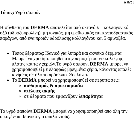
ABO
Τύπος:
Υγρό σαπούνι
Η σύνθεση του
DERMA
αποτελείται από οκτανόιλ – κολλαγονικό
οξύ (υδροξυπρολίνη), μη ιονικός, μη ερεθιστικός επιφανειοδραστικός
παράγων, από ένα προϊόν υδρόλυσης κολλαγόνου και 5 αμινοξέα.
Τύπος δέρματος: Ιδανικό για λιπαρά και ακνεϊκά δέρματα.
Μπορεί να χρησιμοποιηθεί στην περιοχή του ντεκολτέ,της
πλάτης και των χεριών.Το υγρό σαπούνι
DERMA
μπορεί να
χρησιμοποιηθεί με ελαφρώς βρεγμένα χέρια, κάνοντας απαλές
κινήσεις σε όλο το πρόσωπο. Ξεπλύνετε.
Το
DERMA
μπορεί να χρησιμοποιηθεί σε περιπτώσεις:
καθαρισμός &
προετοιμασία
ατέλειες ακμής
σε δέρματα που εμφανίζουν
λιπαρότητα
Το υγρό σαπούνι
DERMA
μπορεί να χρησιμοποιηθεί απο όλη την
οικογένεια. Ιδανικό για απαλό ντούζ.