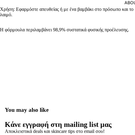
ABO
Χρήση: Εφαρμόστε απευθείας ή με ένα βαμβάκι στο πρόσωπο και το
λαιμό.
Η φόρμουλα περιλαμβάνει 98,9% συστατικά φυσικής προέλευσης.
Πολιτική απορρήτου
You may also like
Όροι παροχής υπηρεσιών
Κάνε εγγραφή στη mailing list μας
Πολιτική επιστροφής χρημάτων
Αποκλειστικά deals και skincare tips στο email σου!
Πληροφορίες επικοινωνίας