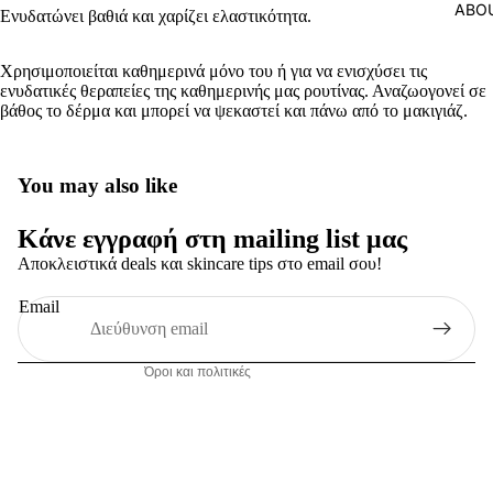
ABO
Ενυδατώνει βαθιά και χαρίζει ελαστικότητα.
Χρησιμοποιείται καθημερινά μόνο του ή για να ενισχύσει τις
ενυδατικές θεραπείες της καθημερινής μας ρουτίνας. Αναζωογονεί σε
βάθος το δέρμα και μπορεί να ψεκαστεί και πάνω από το μακιγιάζ.
Πολιτική απορρήτου
You may also like
Όροι παροχής υπηρεσιών
Κάνε εγγραφή στη mailing list μας
Πολιτική επιστροφής χρημάτων
Αποκλειστικά deals και skincare tips στο email σου!
Πληροφορίες επικοινωνίας
Πολιτική αποστολής
Email
Νομική ειδοποίηση
Όροι και πολιτικές