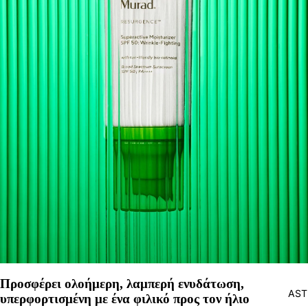
Προσφέρει ολοήμερη, λαμπερή ενυδάτωση,
AST
υπερφορτισμένη με ένα φιλικό προς τον ήλιο