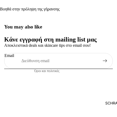
RETINAL
Βοηθά στην πρόληψη της γήρανσης
OIL DRO
HYDRAT
Πολιτική απορρήτου
You may also like
ENVIRO
Όροι παροχής υπηρεσιών
SHIELD
Κάνε εγγραφή στη mailing list μας
Πολιτική επιστροφής χρημάτων
RESURG
Αποκλειστικά deals και skincare tips στο email σου!
Πληροφορίες επικοινωνίας
BLEMISH
Πολιτική αποστολής
Email
CONTRO
Νομική ειδοποίηση
ECZEMA
Όροι και πολιτικές
CONTRO
SCHR