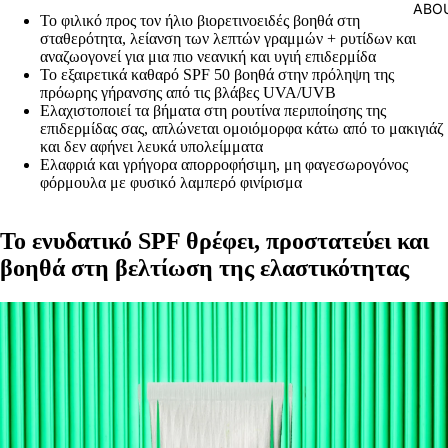
ABO
Το φιλικό προς τον ήλιο βιορετινοειδές βοηθά στη
σταθερότητα, λείανση των λεπτών γραμμών + ρυτίδων και
αναζωογονεί για μια πιο νεανική και υγιή επιδερμίδα
Το εξαιρετικά καθαρό SPF 50 βοηθά στην πρόληψη της
πρόωρης γήρανσης από τις βλάβες UVA/UVB
Ελαχιστοποιεί τα βήματα στη ρουτίνα περιποίησης της
επιδερμίδας σας, απλώνεται ομοιόμορφα κάτω από το μακιγιάζ
και δεν αφήνει λευκά υπολείμματα
Ελαφριά και γρήγορα απορροφήσιμη, μη φαγεσωρογόνος
φόρμουλα με φυσικό λαμπερό φινίρισμα
Το ενυδατικό SPF θρέφει, προστατεύει και
βοηθά στη βελτίωση της ελαστικότητας