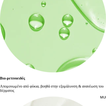
BODY CA
ASTRALI
SUN PRO
ASTRALI
Βιο-ρετινοειδές
Απομονωμένο από φύκια, βοηθά στην εξομάλυνση & ανανέωση του
δέρματος
MU