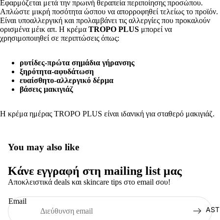
Εφαρμόζεται μετά την πρωινή θεραπεία περιποίησης προσώπου.
Απλώστε μικρή ποσότητα ώσπου να απορροφηθεί τελείως το προϊόν.
Είναι υποαλλεργική και προλαμβάνει τις αλλεργίες που προκαλούν
ορισμένα μέικ απ. Η κρέμα
TROPO PLUS
μπορεί να
χρησιμοποιηθεί σε περιπτώσεις όπως:
ρυτίδες-πρώτα σημάδια γήρανσης
ξηρότητα-αφυδάτωση
ευαίσθητο-αλλεργικό δέρμα
βάσεις μακιγιάζ
Η κρέμα ημέρας TROPO PLUS είναι ιδανική για σταθερό μακιγιάζ.
Πολιτική απορρήτου
You may also like
Όροι παροχής υπηρεσιών
Κάνε εγγραφή στη mailing list μας
Πολιτική επιστροφής χρημάτων
Αποκλειστικά deals και skincare tips στο email σου!
Πληροφορίες επικοινωνίας
Πολιτική αποστολής
Email
AST
Νομική ειδοποίηση