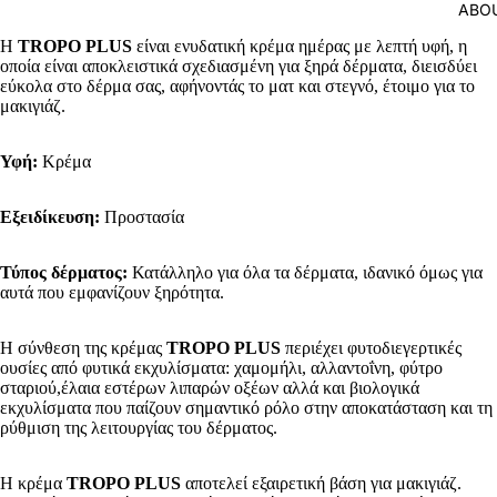
ABO
Η
TROPO PLUS
είναι ενυδατική κρέμα ημέρας με λεπτή υφή, η
οποία είναι αποκλειστικά σχεδιασμένη για ξηρά δέρματα, διεισδύει
εύκολα στο δέρμα σας, αφήνοντάς το ματ και στεγνό, έτοιμο για το
μακιγιάζ.
Υφή:
Κρέμα
Εξειδίκευση:
Προστασία
Τύπος δέρματος:
Κατάλληλο για όλα τα δέρματα, ιδανικό όμως για
αυτά που εμφανίζουν ξηρότητα.
Η σύνθεση της κρέμας
TROPO PLUS
περιέχει φυτοδιεγερτικές
ουσίες από φυτικά εκχυλίσματα: χαμομήλι, αλλαντοΐνη, φύτρο
σταριού,έλαια εστέρων λιπαρών οξέων αλλά και βιολογικά
εκχυλίσματα που παίζουν σημαντικό ρόλο στην αποκατάσταση και τη
ρύθμιση της λειτουργίας του δέρματος.
Η κρέμα
TROPO PLUS
αποτελεί εξαιρετική βάση για μακιγιάζ.